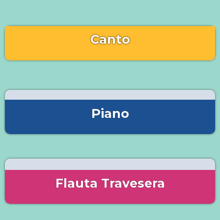
Canto
Piano
Flauta Travesera