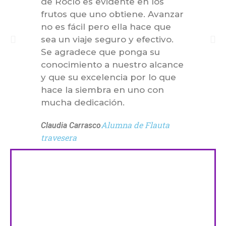
de Rocío es evidente en los
los 
frutos que uno obtiene. Avanzar
hace
no es fácil pero ella hace que
¡Que
sea un viaje seguro y efectivo.
Camil
Se agradece que ponga su
conocimiento a nuestro alcance
y que su excelencia por lo que
hace la siembra en uno con
mucha dedicación.
Alumna de Flauta
Claudia Carrasco
travesera