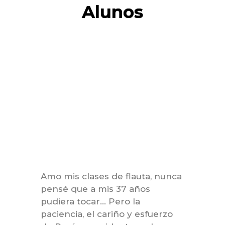
Alunos
Amo mis clases de flauta, nunca
Real
pensé que a mis 37 años
Musi
pudiera tocar... Pero la
apre
paciencia, el cariño y esfuerzo
prof